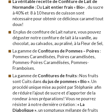
La véritable recette de Confiture de Lait de
Normandie
: Du
Lait entier frais
«
Bio
« , du sucre
à 40% et 8 à 10 heures de cuisson sont
nécessaire pour obtenir ce délicieux caramel tout
doux!
En plus de confiture de Lait nature, vous pouvez
déguster notre confiture de lait à la vanille, au
chocolat, au calvados, au praliné, à la Fleur de Sel,
La gamme de
Confitures de Pommes – Poires
:
Pommes Caramélisées, Poires caramélisées,
Pommes-Poires Caramélisées, Pommes-
Framboises.
La gamme de
Confitures de
fruits :
Nos fruits
sont
Cuits dans
du jus de pommes
« Bio »
. Un
procédé unique mise au point par Stéphanie afin
de réduire l’ajout de sucre et d’apporter de la
rondeur à nos préparations! Vous ne pourrez
résister à notre dernière création :
« La
Diabolique »
, un somptueux mélange de fruits