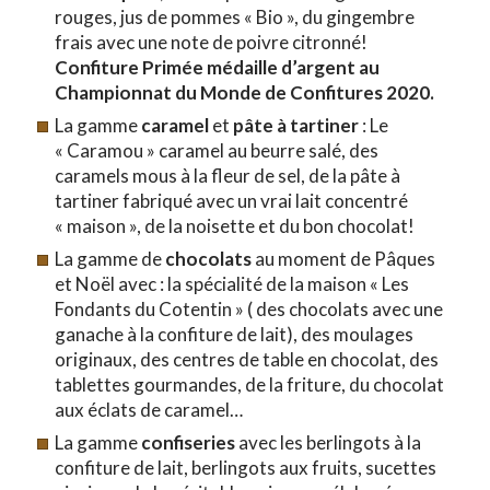
rouges, jus de pommes « Bio », du gingembre
frais avec une note de poivre citronné!
Confiture Primée médaille d’argent au
Championnat du Monde de Confitures 2020.
La gamme
caramel
et
pâte à tartiner
: Le
« Caramou » caramel au beurre salé, des
caramels mous à la fleur de sel, de la pâte à
tartiner fabriqué avec un vrai lait concentré
« maison », de la noisette et du bon chocolat!
La gamme de
chocolats
au moment de Pâques
et Noël avec : la spécialité de la maison « Les
Fondants du Cotentin » ( des chocolats avec une
ganache à la confiture de lait), des moulages
originaux, des centres de table en chocolat, des
tablettes gourmandes, de la friture, du chocolat
aux éclats de caramel…
La gamme
confiseries
avec les berlingots à la
confiture de lait, berlingots aux fruits, sucettes